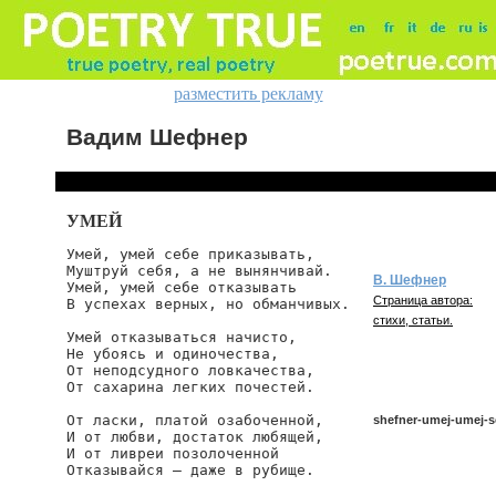
разместить рекламу
Вадим Шефнер
УМЕЙ
Умей, умей себе приказывать,

Муштруй себя, а не вынянчивай.

В. Шефнер
Умей, умей себе отказывать

Страница автора:
В успехах верных, но обманчивых.

стихи, статьи.
Умей отказываться начисто,

Не убоясь и одиночества,

От неподсудного ловкачества,

От сахарина легких почестей.

От ласки, платой озабоченной,

shefner-umej-umej-
И от любви, достаток любящей,

И от ливреи позолоченной

Отказывайся — даже в рубище.

shefner/umej-umej-se