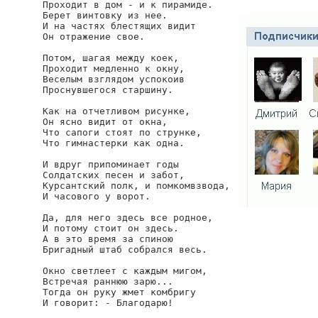
Проходит в дом - и к пирамиде.

Берет винтовку из нее.

И на частях блестящих видит

Он отражение свое.

Потом, шагая между коек,

Проходит медленно к окну,

Веселым взглядом успокоив

Проснувшегося старшину.

Как на отчетливом рисунке,

Он ясно видит от окна,

Что сапоги стоят по струнке,

Что гимнастерки как одна.

И вдруг припоминает годы

Солдатских песен и забот,

Курсантский полк, и помкомвзвода,

И часового у ворот.

Да, для него здесь все родное,

И потому стоит он здесь.

А в это время за спиною

Бригадный штаб собрался весь.

Окно светлеет с каждым мигом,

Встречая раннюю зарю...

Тогда он руку жмет комбригу

И говорит: - Благодарю!