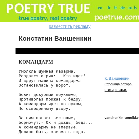
разместить рекламу
Констатин Ваншенкин
КОМАНДАРМ
Умолкла шумная казарма,

Раздался окрик: - Кто идет? -

К. Ваншенкин
И вдруг машина командарма

Страница автора:
Остановилась у ворот.

стихи, статьи.
Бежит дежурный неуклюже,

Противогаз прижав к бедру.

А командарм идет по лужам,

По освещенному двору.

За ним шагают вестовые,

vanshenkin-umolkla
Бормочут:- Ох и дождь, беда...

А командарму не впервые,

Должно быть, заезжать сюда.

vanshenkin/umolkla-