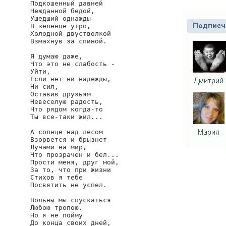
Подкошенный давней

Нежданной бедой,

Ушедший однажды

В зеленое утро,

Холодной двустволкой

Взмахнув за спиной.

Я думаю даже,

Что это не слабость -

Уйти,

Если нет ни надежды,

Ни сил,

Оставив друзьям

Невеселую радость,

Что рядом когда-то

Ты все-таки жил...

А солнце над лесом

Взорвется и брызнет

Лучами на мир,

Что прозрачен и бел...

Прости меня, друг мой,

За то, что при жизни

Стихов я тебе

Посвятить не успел.

Вольны мы спускаться

Любою тропою.

Но я не пойму

До конца своих дней,
