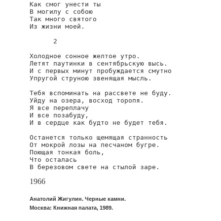
Как смог унести ты

В могилу с собою

Так много святого

Из жизни моей.

      2

Холодное сонное желтое утро.

Летят паутинки в сентябрьскую высь.

И с первых минут пробуждается смутно

Упругой струною звенящая мысль.

Тебя вспоминать на рассвете не буду.

Уйду на озера, восход торопя.

Я все переплачу

И все позабуду,

И в сердце как будто не будет тебя.

Останется только щемящая странность

От мокрой лозы на песчаном бугре.

Поющая тонкая боль,

Что осталась

В березовом свете на стылой заре.
1966
Анатолий Жигулин. Черные камни.
Москва: Книжная палата, 1989.