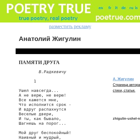
разместить рекламу
Анатолий Жигулин
ПАМЯТИ ДРУГА
В.Радкевичу
А. Жигулин
      1

Страница автора
Ушел навсегда...

стихи, статьи.
А не верю, не верю!

Все кажется мне,

Что исполнится срок -

И вдруг распахнутся

Веселые двери,

И ты, как бывало,

zhigulin-ushel-
Шагнешь на порог...

Мой друг беспокойный!

Наивный и мудрый,

zhigulin/ushel-na