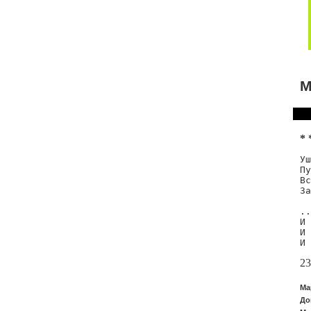
М
* 
Уш
Пу
Вс
За
..
И 
И 
23
Ма
До