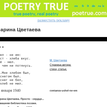
разместить рекламу
арина Цветаева
* *
ел - не ем:

ст - хлеба вкус.

М. Цветаева
ё - мел.

Страница автора:
 чем ни потянусь.

стихи, статьи.
.Мне хлебом был,

снегом был.

снег не бел,

 января 1940
cvetaeva-ushel-ne-em
рина Цветаева. Просто - сердце...
машняя библиотека поэзии.
cvetaeva/ushel-ne-em