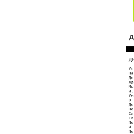
Д
Д
Ус
На
Де
Жд
Мы
И,
Ум
О 
Де
Но
Сл
Сл
По
И 
Пе