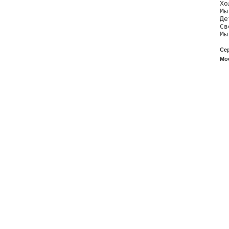
Хо
Мы
Де
Св
Мы
Сер
Мос