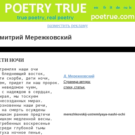
разместить рекламу
митрий Мережковский
ЕТИ НОЧИ
тремляя наши очи

 бледнеющий восток,

Д. Мережковский
ти скорби, дети ночи,

Страница автора:
ем, придет ли наш пророк.

 неведомое чуем,

стихи, статьи.
 с надеждою в сердцах,

ирая, мы тоскуем

несозданных мирах.

рзновенны наши речи,

 на смерть осуждены

ишком ранние предтечи

merezhkovskij-ustremlyaya-nashi-ochi
ишком медленной весны.

гребенных воскресенье

среди глубокой тьмы

туха ночное пенье,

merezhkovskij/ustremlyaya-nashi-ochi