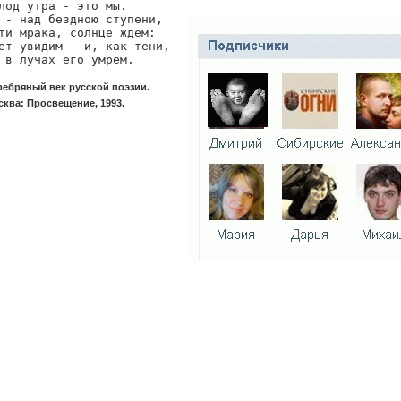
лод утра - это мы.

 - над бездною ступени,

ти мрака, солнце ждем:

ет увидим - и, как тени,

 в лучах его умрем.
ебряный век русской поэзии.
ква: Просвещение, 1993.