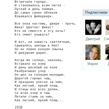
Встречали города.

И становилось всем легко -

Пускай и день померк.

До самых синих облаков

Взвивался фейерверк.

Все окна настежь, двери - прочь.

Вина! Цветов! Виват!

Кто не смеется в эту ночь?

Кто смеет унывать?

И вот, на зависть светлячкам,

Срывались звезды в Нил!

Он их ловил концом смычка

И девушкам дарил.

Когда же солнце, наконец,

Вставало из озер

И день веселый на коне

Разбрасывал узор -

Он шел за солнцем молодым.

Дорогой горных чащ,

И праздник улетал за ним,

Как легкий, яркий плащ.

И птицы изо всех долин,

Со всех озер и чащ

Летели стаею за ним,

Как легкий, яркий плащ...
1938