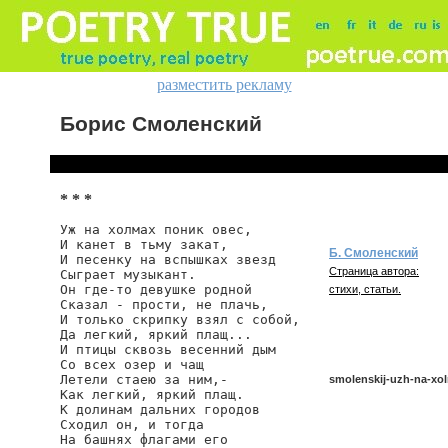
разместить рекламу
Борис Смоленский
* * *
Уж на холмах поник овес,

И канет в тьму закат,

Б. Смоленский
И песенку на вспышках звезд

Страница автора:
Сыграет музыкант.

Он где-то девушке родной

стихи, статьи.
Сказал - прости, не плачь,

И только скрипку взял с собой,

Да легкий, яркий плащ...

И птицы сквозь весенний дым

Со всех озер и чащ

Летели стаею за ним,-

smolenskij-uzh-na-xo
Как легкий, яркий плащ.

К долинам дальних городов

Сходил он, и тогда

На башнях флагами его

smolenskij/uzh-na-xolm