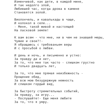
Изменчивой, как дети, в каждой мине,

И так недолго злой,

Любившей час, когда дрова в камине

Становятся золой.

Виолончель, и кавалькады в чаще,

И колокол в селе...

- Меня, такой живой и настоящей

На ласковой земле!

К вам всем - что мне, ни в чем не знавшей меры,

Чужие и свои?!-

Я обращаюсь с требованьем веры

И с просьбой о любви.

И день и ночь, и письменно и устно:

За правду 
да
 и 
нет
,

За то, что мне так часто - слишком грустно

И только двадцать лет,

За то, что мне прямая неизбежность -

Прощение обид,

За всю мою безудержную нежность

И слишком гордый вид,

За быстроту стремительных событий,

За правду, за игру...

- Послушайте!- Еще меня любите

За то, что я умру.