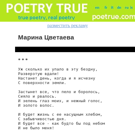
разместить рекламу
Марина Цветаева
* * *
Уж сколько их упало в эту бездну,

Разверзтую вдали!

Настанет день, когда и я исчезну

С поверхности земли.

Застынет все, что пело и боролось,

Сияло и рвалось.

И зелень глаз моих, и нежный голос,

И золото волос.

И будет жизнь с ее насущным хлебом,

С забывчивостью дня.

И будет все - как будто бы под небом

И не было меня!
