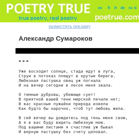
разместить рекламу
Александр Сумароков
* * *
Уже восходит солнце, стада идут в луга,

Струи в потоках плещут в крутые берега.

Любезная пастушка овец уж погнала

И на вечер сегодни в лесок меня звала.

О темные дубровы, убежище сует!

В приятной вашей тени мирской печали нет;

В вас красные лужайки природа извела

Как будто бы нарочно, чтоб тут любовь жила.

В сей вечер вы дождитесь под тень меня свою,

А я в вас буду видеть любезную мою.

Под вашими листами я счастлив уж бывал

И верную пастушку без счету целовал.
