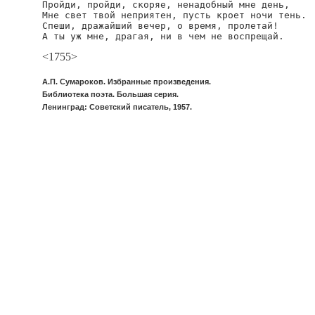
Пройди, пройди, скоряе, ненадобный мне день,

Мне свет твой неприятен, пусть кроет ночи тень.

Спеши, дражайший вечер, о время, пролетай!

А ты уж мне, драгая, ни в чем не воспрещай.
<1755>
А.П. Сумароков. Избранные произведения.
Библиотека поэта. Большая серия.
Ленинград: Советский писатель, 1957.