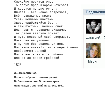
Спокойно носится она,

То вдруг пред взором исчезает

И кроется на дне ручья;

Плывет - всё новое встречает,

Всё незнакомые края:

Усеян нежными цветами

Здесь улыбающийся брег,

А там пустыни, вечный снег

Иль горы с грозными скалами.

Так далей веточка плывет

И путь неверный свой свершает,

Пока она не утопает

В пучине беспредельных вод.

Вот наша жизнь!- так к верной цели

Необоримою волной

Поток нас всех от колыбели

Влечет до двери гробовой.
1823
Д.В.Веневитинов.
Полное собрание стихотворений.
Библиотека поэта. Большая серия.
Ленинград: Советский писатель, 1950.