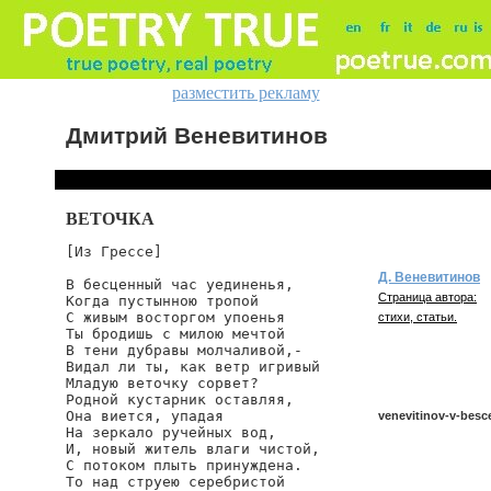
разместить рекламу
Дмитрий Веневитинов
ВЕТОЧКА
[Из Грессе]

Д. Веневитинов
В бесценный час уединенья,

Страница автора:
Когда пустынною тропой

С живым восторгом упоенья

стихи, статьи.
Ты бродишь с милою мечтой

В тени дубравы молчаливой,-

Видал ли ты, как ветр игривый

Младую веточку сорвет?

Родной кустарник оставляя,

Она виется, упадая

venevitinov-v-besc
На зеркало ручейных вод,

И, новый житель влаги чистой,

С потоком плыть принуждена.

То над струею серебристой

venevitinov/v-besce