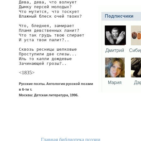
Дева, дева, что волнует

Дымку персей молодых?

Что мутится, что тоскует

Влажный блеск очей твоих?

Что, бледнея, замирает

Пламя девственных ланит?

Что так грудь твою спирает

И уста твои палит?..

Сквозь ресницы шелковые

Проступили две слезы...

Иль то капли дождевые

Зачинающей грозы?..
<1835>
Русские поэты. Антология русской поэзии
в 6-ти т.
Москва: Детская литература, 1996.
Главная библиотека поэзии