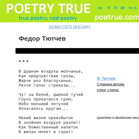
разместить рекламу
Федор Тютчев
* * *
В душном воздуха молчанье,

Как предчувствие грозы,

Ф. Тютчев
Жарче роз благоуханье,

Страница автора:
Резче голос стрекозы...

стихи, статьи.
Чу! за белой, дымной тучей

Глухо прокатился гром;

Небо молнией летучей

Опоясалось кругом...

Некий жизни преизбыток

tyutchev-v-dushnom-voz
В знойном воздухе разлит!

Как божественный напиток

В жилах млеет и горит!

tyutchev/v-dushnom-vozdu