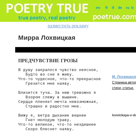
разместить рекламу
Мирра Лохвицкая
ПРЕДЧУВСТВИЕ ГРОЗЫ
В душу закралося чувство неясное,

   Будто во сне я живу.

М. Лохвицкая
Что-то чудесное, что-то прекрасное

Страница автор
   Грезится мне наяву.

стихи, статьи.
Близится туча. За нею тревожно я

   Взором слежу в вышине.

Сердце пленяет мечта невозможная,

   Страшно и радостно мне.

Вижу я, ветра дыхание вешнее

loxvickaya-v-d
   Гнет молодую траву.

Что-то великое, что-то нездешнее

   Скоро блеснет наяву.

loxvickaya/v-d