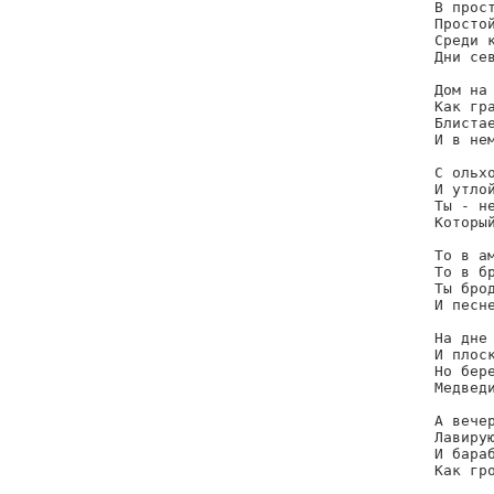
В прост
Простой
Среди к
Дни сев
Дом на 
Как гра
Блистае
И в нем
С ольхо
И утлой
Ты - не
Который
То в ам
То в бр
Ты брод
И песне
На дне 
И плоск
Но бере
Медведи
А вечер
Лавирую
И бараб
Как гро