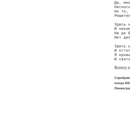
Да, мно
Несносн
Но то, 
Решител
Здесь н
И неком
Ни до В
Нет дел
Здесь ц
И оттог
Я кровь
И свят
Конец 
Серебрян
конца XIX
Ленинград