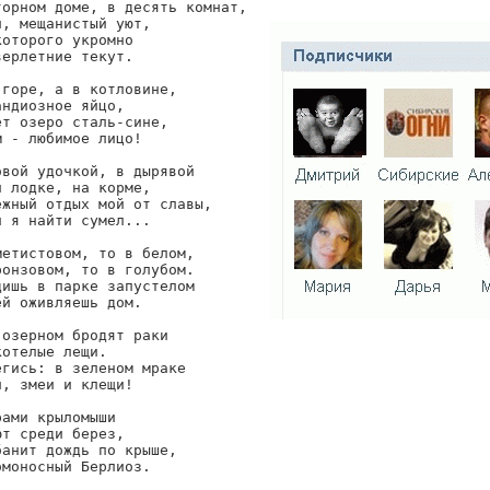
орном доме, в десять комнат,

, мещанистый уют,

оторого укромно

ерлетние текут.

горе, а в котловине,

ндиозное яйцо,

т озеро сталь-сине,

 - любимое лицо!

вой удочкой, в дырявой

 лодке, на корме,

жный отдых мой от славы,

 я найти сумел...

етистовом, то в белом,

онзовом, то в голубом.

ишь в парке запустелом

й оживляешь дом.

озерном бродят раки

отелые лещи.

гись: в зеленом мраке

, змеи и клещи!

ами крыломыши

т среди берез,

анит дождь по крыше,

моносный Берлиоз.
