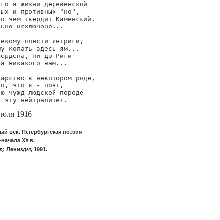
го в жизни деревенской

ых и противных "но",

о чем твердит Каменский,

ьно исключено...

екому плести интриги,

у копать здесь ям...

ердена, ни до Риги

а никакого нам...

арство в некотором роде,

о, что я - поэт,

ю чужд людской породе

о чту нейтралитет.
июля 1916
ый век. Петербургская поэзия
-начала XX в.
: Лениздат, 1991.