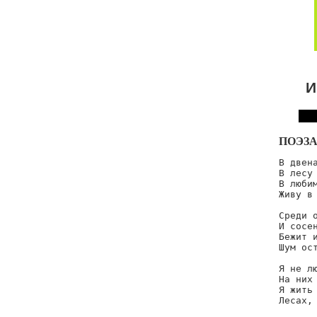
И
ПОЭЗА
В двена
В лесу 
В любим
Живу в 
Среди о
И сосен
Бежит и
Шум ост
Я не лю
На них 
Я жить 
Лесах, 