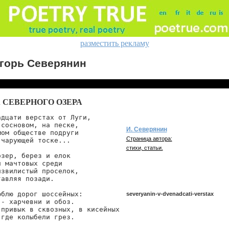
разместить рекламу
горь Северянин
 СЕВЕРНОГО ОЗЕРА
дцати верстах от Луги,

сосновом, на песке,

И. Северянин
ом обществе подруги

Страница автора:
чарующей тоске...

стихи, статьи.
зер, берез и елок

 мачтовых среди

звилистый проселок,

авляя позади.

блю дорог шоссейных:

severyanin-v-dvenadcati-verstax
- харчевни и обоз.

привык в сквозных, в кисейных

где колыбели грез.

severyanin/v-dvenadcati-verstax