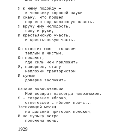
Я к нему подойду —

   к человеку хорошей науки —

И скажу, что пришел

   под его под колхозную власть.

Я вручу ему молодость,

   силу и руки,

И крестьянскую участь,

   и крестьянскую часть.

Он ответит мне — голосом

   теплым и чистым,

Он покажет,

   где силы мои приложить.

Я, наверное, стану

   неплохим трактористом

И сумею

   доверие заслужить.

Решено окончательно.

   Мой возврат навсегда невозможен.

Я — созревшее яблоко,

   отлетевшее с яблони прочь...

Затихающий месяц

   на дальний пригорок положен,

И на музыку ветра

   положена ночь.
1929