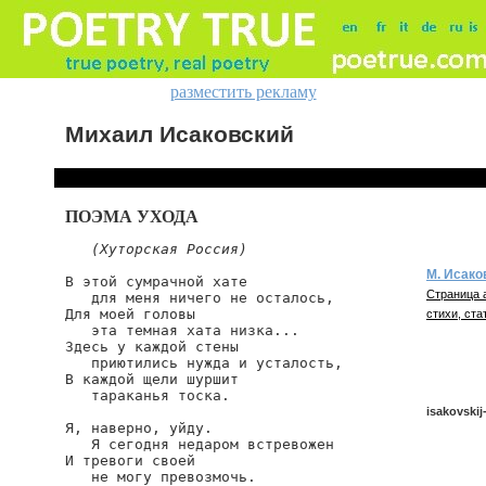
разместить рекламу
Михаил Исаковский
ПОЭМА УХОДА
(Хуторская Россия)
М. Исако
В этой сумрачной хате

Страница 
   для меня ничего не осталось,

Для моей головы

стихи, ста
   эта темная хата низка...

Здесь у каждой стены

   приютились нужда и усталость,

В каждой щели шуршит

   тараканья тоска.

isakovskij
Я, наверно, уйду.

   Я сегодня недаром встревожен

И тревоги своей

   не могу превозмочь.

isakovskij/