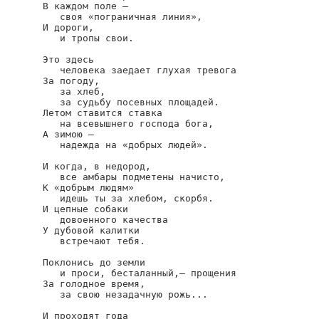
В каждом поле —

   своя «пограничная линия»,

И дороги,

   и тропы свои.

Это здесь

   человека заедает глухая тревога

За погоду,

   за хлеб,

   за судьбу посевных площадей.

Летом ставится ставка

   на всевышнего господа бога,

А зимою —

   надежда на «добрых людей».

И когда, в недород,

   все амбары подметены начисто,

К «добрым людям»

   идешь ты за хлебом, скорбя.

И цепные собаки

   довоенного качества

У дубовой калитки

   встречают тебя.

Поклонись до земли

   и проси, бесталанный,— прощения

За голодное время,

   за свою незадачную рожь...

И проходят года
