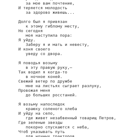
   за мое вам почтение,

И теряется молодость

   за здорово живешь...

Долго был я привязан

   к этому гиблому месту,

Но сегодня

   моя наступила пора:

Я уйду.

   Заберу я и мать и невесту,

И коня своего

   уведу со двора.

Я поводья возьму

   в эту правую руку,—

Так водил я когда-то

   в ночное коней.

Свежий ветер по дружбе

   мне на листьях сыграет разлуку,

Провожая меня

   до больших росстаней.

Я возьму напоследок

   краюху соленого хлеба

И уйду на село,

   где живет незабвенный товарищ Петров,

Где зеленые звезды

   покорно спускаются с неба,

Чтоб указывать путь

   для ночных тракторов.
