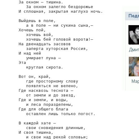
За окном — тишина.

   За окном залегло бездорожье

И сплошная, закрытая наглухо ночь.

Выйдешь в поле,

   а в поле — ни сукина сына,—

Хочешь пой,

   хочешь вой,

   хочешь бей головой ворот
а
!—

На двенадцать засовов

   заперта хуторская Россия,

И над ней

   умирает луна —

Эта

   круглая сирота.

Вот он, край,

   где просторному слову

   появляться не велено,

Где насквозь теснота —

   от земли и до звезд,

Где и земли, и воды,

   и леса поразделены,

Где для общего блага

   оставлен лишь только погост.

В каждой хате —

   свои сновидения длинные,

И своя тишина,

   и свои над рекой соловьи;
