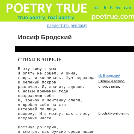
разместить рекламу
Иосиф Бродский
СТИХИ В АПРЕЛЕ
В эту зиму с ума

я опять не сошел. А зима,

И. Бродский
глядь, и кончилась. Шум ледохода

Страница автора:
и зеленый покров

различаю. И, значит, здоров.

стихи, статьи.
С новым временем года

поздравляю себя

и, зрачок о Фонтанку слепя,

я дроблю себя на сто.

Пятерней по лицу

провожу. И в мозгу, как в лесу —

brodskij-v-etu-zimu
оседание наста.

Дотянув до седин,

я смотрю, как буксир среди льдин

brodskij/v-etu-zimu