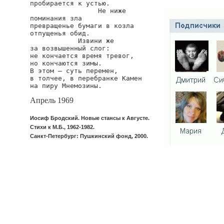
пробирается к устью.

                 Не ниже

поминания зла

превращенье бумаги в козла

отпущенья обид.

            Извини же

за возвышенный слог:

не кончается время тревог,

но кончаются зимы.

В этом — суть перемен,

в толчее, в перебранке Камен

на пиру Мнемозины.
Апрель 1969
Иосиф Бродский. Новые стансы к Августе.
Стихи к М.Б., 1962-1982.
Санкт-Петербург: Пушкинский фонд, 2000.