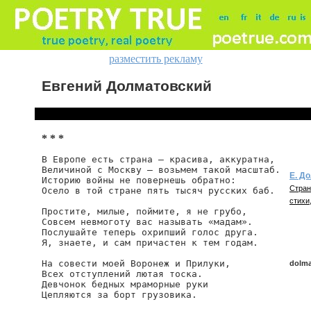
разместить рекламу
Евгений Долматовский
* * *
В Европе есть страна — красива, аккуратна,

Величиной с Москву — возьмем такой масштаб.

Е. Д
Историю войны не повернешь обратно:

Стран
Осело в той стране пять тысяч русских баб.

стихи,
Простите, милые, поймите, я не грубо,

Совсем невмоготу вас называть «мадам».

Послушайте теперь охрипший голос друга.

Я, знаете, и сам причастен к тем годам.

На совести моей Воронеж и Прилуки,

dolma
Всех отступлений лютая тоска.

Девчонок бедных мраморные руки

Цепляются за борт грузовика.

dolmat