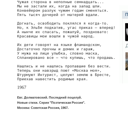
Чужая сторона в неполные семнадцать...

Мы не застали их, когда на запад шли.

Конвейером разлук чужим годам сменяться.

Пять тысяч дочерей от матерей вдали.

Догнать, освободить поклялся я когда-то.

Но, к Эльбе подкатив, угас приказ — вперед!

А нынче их спасать, пожалуй, поздновато:

Красавицы мои вошли в чужой народ.

Их дети говорят на языке фламандском,

Достаточно прочны и домик и гараж,

У мужа на лице улыбка, словно маска,

Спланировано все — что купишь, что продашь.

Нашлись и не нашлись пропавшие без вести.

Теперь они навзрыд поют «Москва моя»,

Штурмуют Интурист, целуют землю в Бресте,

Приехав навестить родимые края.
1967
Евг. Долматовский. Последний поцелуй.
Новые стихи. Серия "Поэтическая Россия".
Москва: Советская Россия, 1967.