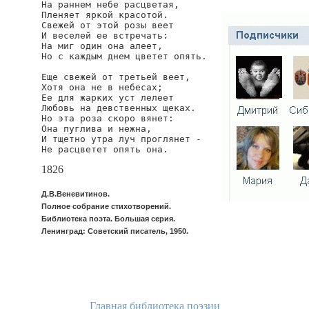
На раннем небе расцветая,

Пленяет яркой красотой.

Свежей от этой розы веет

И веселей ее встречать:

На миг один она алеет,

Но с каждым днем цветет опять.

Еще свежей от третьей веет,

Хотя она не в небесах;

Ее для жарких уст лелеет

Любовь на девственных щеках.

Но эта роза скоро вянет:

Она пуглива и нежна,

И тщетно утра луч проглянет -

Не расцветет опять она.
1826
Д.В.Веневитинов.
Полное собрание стихотворений.
Библиотека поэта. Большая серия.
Ленинград: Советский писатель, 1950.
Главная библиотека поэзии