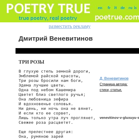
разместить рекламу
Дмитрий Веневитинов
ТРИ РОЗЫ
В глухую степь земной дороги,

Эмблемой райской красоты,

Д. Веневитинов
Три розы бросили нам боги,

Страница автора:
Эдема лучшие цветы.

Одна под небом Кашемира

стихи, статьи.
Цветет близ светлого ручья;

Она любовница зефира

И вдохновенье соловья.

Ни день, ни ночь она не вянет,

И если кто ее сорвет,

Лишь только утра луч проглянет,

venevitinov-v-gluxuyu-
Свежее роза расцветет.

Еще прелестнее другая:

Она, румяною зарей

venevitinov/v-gluxuyu-ste