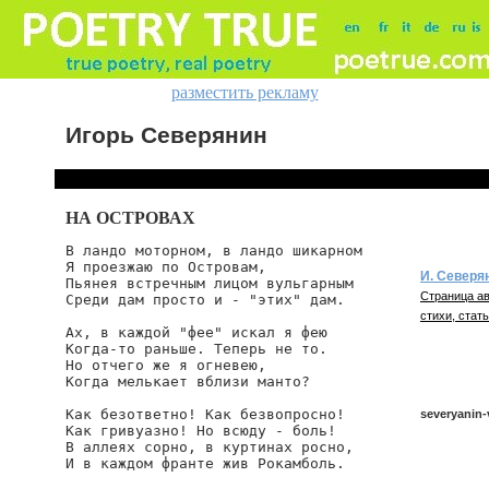
разместить рекламу
Игорь Северянин
НА ОСТРОВАХ
В ландо моторном, в ландо шикарном

Я проезжаю по Островам,

И. Северя
Пьянея встречным лицом вульгарным

Страница ав
Среди дам просто и - "этих" дам.

стихи, стать
Ах, в каждой "фее" искал я фею

Когда-то раньше. Теперь не то.

Но отчего же я огневею,

Когда мелькает вблизи манто?

Как безответно! Как безвопросно!

severyanin
Как гривуазно! Но всюду - боль!

В аллеях сорно, в куртинах росно,

И в каждом франте жив Рокамболь.

severyanin/