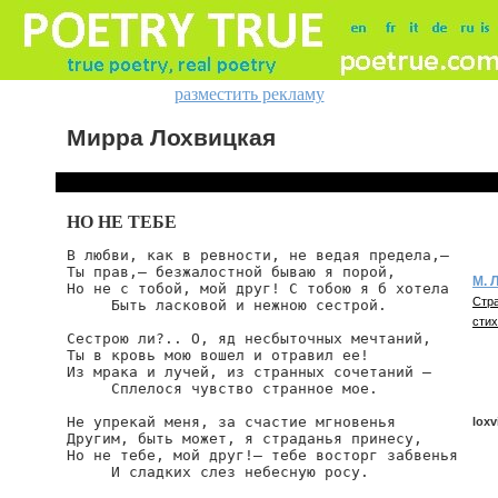
разместить рекламу
Мирра Лохвицкая
НО НЕ ТЕБЕ
В любви, как в ревности, не ведая предела,—

Ты прав,— безжалостной бываю я порой,

М. 
Но не с тобой, мой друг! С тобою я б хотела

Стра
     Быть ласковой и нежною сестрой.

стих
Сестрою ли?.. О, яд несбыточных мечтаний,

Ты в кровь мою вошел и отравил ее!

Из мрака и лучей, из странных сочетаний —

     Сплелося чувство странное мое.

Не упрекай меня, за счастие мгновенья

loxv
Другим, быть может, я страданья принесу,

Но не тебе, мой друг!— тебе восторг забвенья

     И сладких слез небесную росу.
loxv