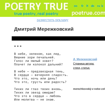
разместить рекламу
Дмитрий Мережковский
* * *
В небе, зеленом, как лед,

Вешние зори печальней.

Д. Мережковский
Голос ли милый зовет?

Страница автора:
Плачет ли колокол дальний?

стихи, статьи.
В небе — предзвездная тень,

В сердце — вечерняя сладость.

Что это, ночь или день?

Что это, грусть или радость?

Тихих ли глаз твоих вновь,

merezhkovskij-v-nebe-ze
Тихих ли звезд ожидаю?

Что это в сердце — любовь

Или молитва — не знаю.
merezhkovskij/v-nebe-zel