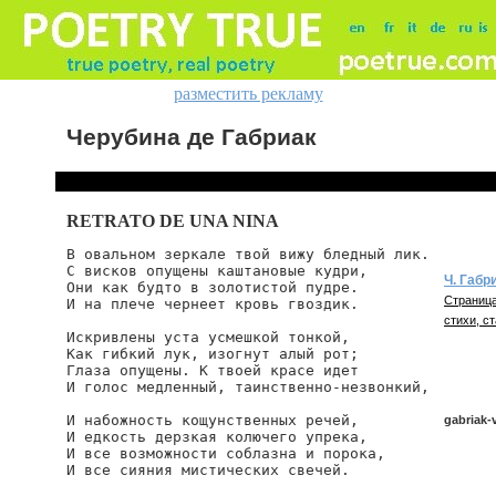
разместить рекламу
Черубина де Габриак
RETRATO DE UNA NINA
В овальном зеркале твой вижу бледный лик.

С висков опущены каштановые кудри,

Ч. Габр
Они как будто в золотистой пудре.

Страница
И на плече чернеет кровь гвоздик.

стихи, ст
Искривлены уста усмешкой тонкой,

Как гибкий лук, изогнут алый рот;

Глаза опущены. К твоей красе идет

И голос медленный, таинственно-незвонкий,

И набожность кощунственных речей,

gabriak-
И едкость дерзкая колючего упрека,

И все возможности соблазна и порока,

И все сияния мистических свечей.

gabriak/v