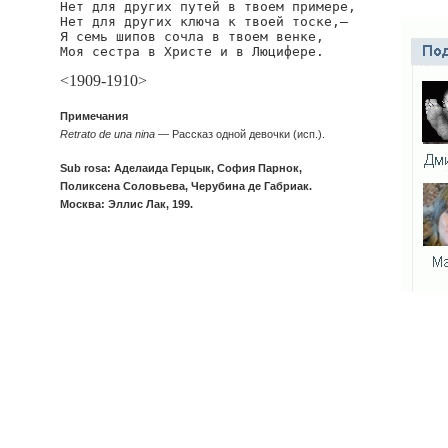
Нет для других путей в твоем примере,

Нет для других ключа к твоей тоске,—

Я семь шипов сочла в твоем венке,

Моя сестра в Христе и в Люцифере.
<1909-1910>
Примечания
Retrato de una nina
— Рассказ одной девочки (исп.).
Sub rosa: Аделаида Герцык, София Парнок,
Поликсена Соловьева, Черубина де Габриак.
Москва: Эллис Лак, 199.