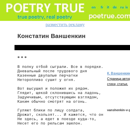
разместить рекламу
Констатин Ваншенкин
* * *
В полку отбой сыграли. Все в порядке.

Дневальный после трудового дня

К. Ваншенки
Казенные двупалые перчатки

Страница автор
Неторопливо сушит у огня.

стихи, статьи.
Вот высушил и положил их рядом.

Глядит, щекой склонившись на ладонь,

Задумчивым, отсутствующим взглядом,

Каким обычно смотрят на огонь.

Гуляют блики по лицу солдата,

vanshenkin-v-
Дрожат, скользят... И кажется, что он

Не здесь, а едет в поезде куда-то,

Несет его по рельсам эшелон.

vanshenkin/v-po