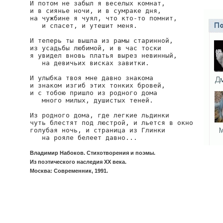
И потом не забыл я веселых комнат,

и в сиянье ночи, и в сумраке дня,

на чужбине я чуял, что кто-то помнит,

   и спасет, и утешит меня.

И теперь ты вышла из рамы старинной,

из усадьбы любимой, и в час тоски

я увидел вновь платья вырез невинный,

   на девичьих висках завитки.

И улыбка твоя мне давно знакома

и знаком изгиб этих тонких бровей,

и с тобою пришло из родного дома

   много милых, душистых теней.

Из родного дома, где легкие льдинки

чуть блестят под люстрой, и льется в окно

голубая ночь, и страница из Глинки

   на рояле белеет давно...
Владимир Набоков. Стихотворения и поэмы.
Из поэтического наследия XX века.
Москва: Современник, 1991.