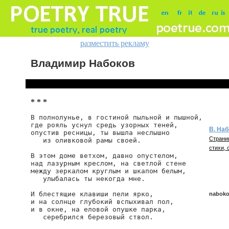
разместить рекламу
Владимир Набоков
* * *
В полнолунье, в гостиной пыльной и пышной,

где рояль уснул средь узорных теней,

В. Наб
опустив ресницы, ты вышла неслышно

Страни
   из оливковой рамы своей.

стихи, 
В этом доме ветхом, давно опустелом,

над лазурным креслом, на светлой стене

между зеркалом круглым и шкапом белым,

   улыбалась ты некогда мне.

И блестящие клавиши пели ярко,

naboko
и на солнце глубокий вспыхивал пол,

и в окне, на еловой опушке парка,

   серебрился березовый ствол.

nabokov