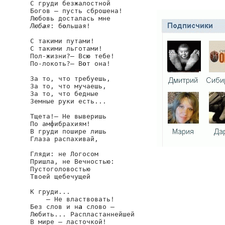
С груди безжалостной

Богов — пусть сброшена!

Люб
а
я
: б
о
льшая!

С такими путами!

С такими льготами!

Пол-жизни?— Вс
ю
 тебе!

По-локоть?— В
о
т она!

За то, что требуешь,

За то, что мучаешь,

За то, что бедные

Земные руки есть...

Тщета!— Не выверишь

По амфибрахиям!

В груди пошире лишь

Глаза распахивай,

Гляди: не Логосом

Пришла, не Вечностью:

Пустоголовостью

Твоей щебечущей

К груди...

    — Не властвовать!

Без слов и н
а
 слово —

Любить... Распластаннейшей

В мире — ласточкой!