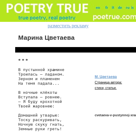
разместить рекламу
Марина Цветаева
* * *
В пустынной хр
а
мине

Троилась — ладаном.

М. Цветаева
Зерном и пламенем

Страница автора:
На темя падала...

стихи, статьи.
В ночные клёкоты

Вступала — ровнею.

— Я буду крохотной

Твоей жаровнею:

Домашней утварью:

cvetaeva-v-pustynnoj-xr
Тоску раскуривать,

Ночную скуку гнать,

Земные руки греть!

cvetaeva/v-pustynnoj-xram