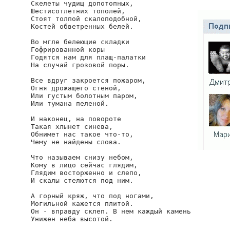
Скелеты чудищ допотопных,

Шестисотлетних тополей,

Стоят толпой скалоподобной,

Костей обветренных белей.

Во мгле белеющие складки

Гофрированной коры

Годятся нам для плащ-палатки

На случай грозовой поры.

Все вдруг закроется пожаром,

Огня дрожащего стеной,

Или густым болотным паром,

Или тумана пеленой.

И наконец, на повороте

Такая хлынет синева,

Обнимет нас такое что-то,

Чему не найдены слова.

Что называем снизу небом,

Кому в лицо сейчас глядим,

Глядим восторженно и слепо,

И скалы стелются под ним.

А горный кряж, что под ногами,

Могильной кажется плитой.

Он - вправду склеп. В нем каждый камень

Унижен неба высотой.