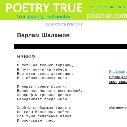
разместить рекламу
Варлам Шаламов
НАВЕРХ
В пути на горную вершину,

В пути почти на небеса

В. Шалам
Вертятся вслед автомашине

Страница ав
И в облака плывут леса.

стихи, стать
И через горные пороги,

Вводя нас молча в дом земной,

Ландшафты грозные дорога

Передвигает предо мной.

Хребты сгибающая тяжесть

shalamov-v-
На горы брошенных небес,

Где тучи пепельные вяжут

И опоясывают лес.

shalamov/v-p