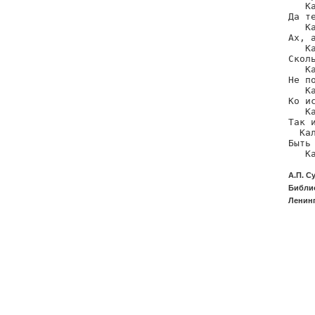
   Ка
Да те
   Ка
Ах, а
   Ка
Сколь
   Ка
Не по
   Ка
Ко ис
   Ка
Так и
  Кал
Быть 
   К
А.П. С
Библио
Ленинг