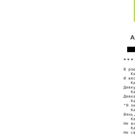
А
* * *
В рощ
   К
И вес
   Ка
Девку
   Ка
Девка
   Ка
"Я ли
   Ка
Вянь,
   Ка
Не вс
   Ка
Не с