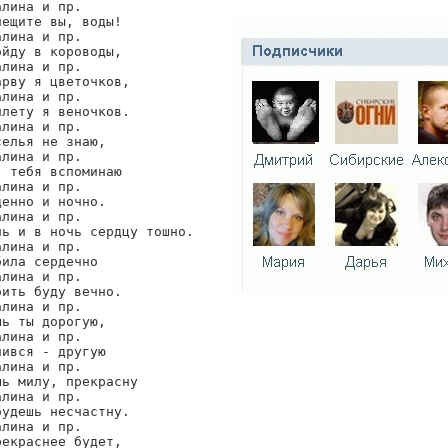
лина и пр.

ещите вы, воды!

лина и пр.

йду в короводы,

лина и пр.

рву я цветочков,

лина и пр.

лету я веночков.

лина и пр.

елья не знаю,

лина и пр.

 тебя вспоминаю

лина и пр.

енно и ночно.

лина и пр.

нь и в ночь сердцу тошно.

лина и пр.

ила сердечно

лина и пр.

ить буду вечно.

лина и пр.

ь ты дорогую,

лина и пр.

ився - другую

лина и пр.

ь милу, прекрасну

лина и пр.

удешь несчастну.

лина и пр.

екраснее будет,
