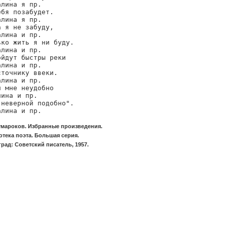
лина я пр.

бя позабудет.

лина я пр.

 я не забуду,

лина и пр.

ко жить я ни буду.

лина и пр.

йдут быстры реки

лина и пр.

точнику ввеки.

лина и пр.

 мне неудобно

ина и пр.

неверной подобно".

алина и пр.
умароков. Избранные произведения.
тека поэта. Большая серия.
рад: Советский писатель, 1957.