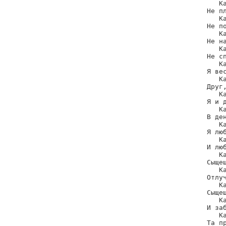
   Ка
Не пл
   Ка
Не по
   Ка
Не на
   Ка
Не сп
   Ка
Я вес
   Ка
Друг,
   Ка
Я и д
   Ка
В де
   Ка
Я люб
   Ка
И люб
   Ка
Сыщеш
   Ка
Отлуч
   Ка
Сыщеш
   Ка
И заб
   Ка
Та пр