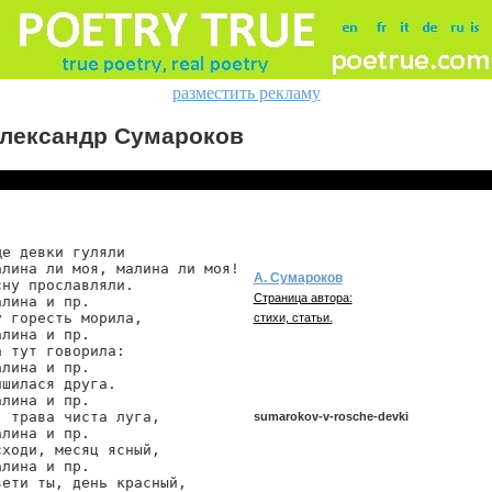
разместить рекламу
лександр Сумароков
е девки гуляли

алина ли моя, малина ли моя!

А. Сумароков
ну прославляли.

Страница автора:
лина и пр.

 горесть морила,

стихи, статьи.
лина и пр.

 тут говорила:

лина и пр.

шилася друга.

лина и пр.

 трава чиста луга,

sumarokov-v-rosche-devki
лина и пр.

ходи, месяц ясный,

лина и пр.

вети ты, день красный,

sumarokov/v-rosche-devki