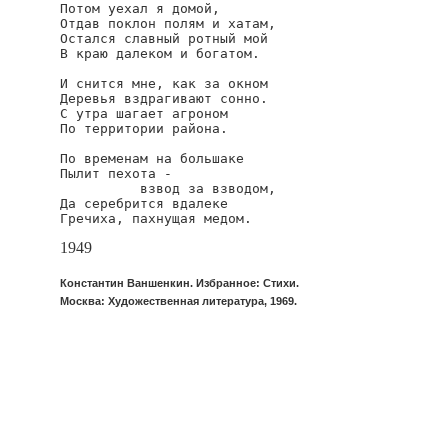
Потом уехал я домой,

Отдав поклон полям и хатам,

Остался славный ротный мой

В краю далеком и богатом.

И снится мне, как за окном

Деревья вздрагивают сонно.

С утра шагает агроном

По территории района.

По временам на большаке

Пылит пехота -

          взвод за взводом,

Да серебрится вдалеке

Гречиха, пахнущая медом.
1949
Константин Ваншенкин. Избранное: Стихи.
Москва: Художественная литература, 1969.