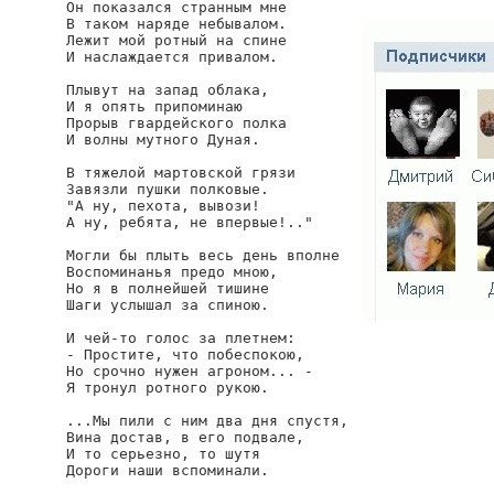
Он показался странным мне

В таком наряде небывалом.

Лежит мой ротный на спине

И наслаждается привалом.

Плывут на запад облака,

И я опять припоминаю

Прорыв гвардейского полка

И волны мутного Дуная.

В тяжелой мартовской грязи

Завязли пушки полковые.

"А ну, пехота, вывози!

А ну, ребята, не впервые!.."

Могли бы плыть весь день вполне

Воспоминанья предо мною,

Но я в полнейшей тишине

Шаги услышал за спиною.

И чей-то голос за плетнем:

- Простите, что побеспокою,

Но срочно нужен агроном... -

Я тронул ротного рукою.

...Мы пили с ним два дня спустя,

Вина достав, в его подвале,

И то серьезно, то шутя

Дороги наши вспоминали.
