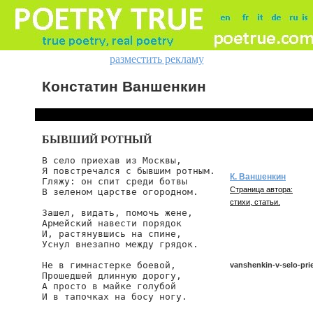
разместить рекламу
Констатин Ваншенкин
БЫВШИЙ РОТНЫЙ
В село приехав из Москвы,

Я повстречался с бывшим ротным.

К. Ваншенкин
Гляжу: он спит среди ботвы

Страница автора:
В зеленом царстве огородном.

стихи, статьи.
Зашел, видать, помочь жене,

Армейский навести порядок

И, растянувшись на спине,

Уснул внезапно между грядок.

Не в гимнастерке боевой,

vanshenkin-v-selo-pri
Прошедшей длинную дорогу,

А просто в майке голубой

И в тапочках на босу ногу.

vanshenkin/v-selo-priex