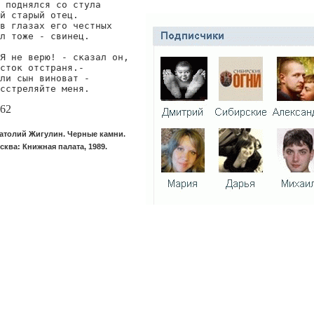
 поднялся со стула

й старый отец.

в глазах его честных

л тоже - свинец.

Я не верю! - сказал он,

сток отстраня.-

ли сын виноват -

сстреляйте меня.
62
атолий Жигулин. Черные камни.
сква: Книжная палата, 1989.