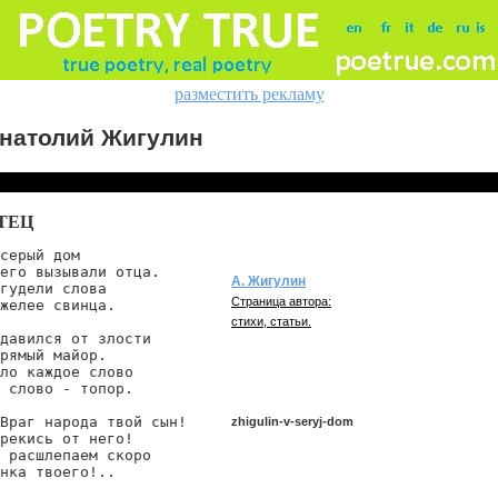
разместить рекламу
натолий Жигулин
ТЕЦ
серый дом

его вызывали отца.

А. Жигулин
гудели слова

Страница автора:
желее свинца.

стихи, статьи.
давился от злости

рямый майор.

ло каждое слово

 слово - топор.

Враг народа твой сын!

zhigulin-v-seryj-dom
рекись от него!

 расшлепаем скоро

нка твоего!..

zhigulin/v-seryj-dom