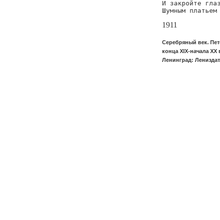
И закройте глаз
Шумным платьем
1911
Серебряный век. Пет
конца XIX-начала XX 
Ленинград: Лениздат,