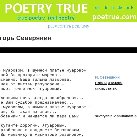
разместить рекламу
горь Северянин
 муаровом, в шумном платье муаровом

ной Вы проходите морево...

И. Северянин
сканно, Ваша тальма лазорева,

Страница автора:
ная от листвы разузорена —

ные, точно мех ягуаровый.

стихи, статьи.
 женщины ночь всегда новобрачная...

е Вам судьбой предназначено...

 муаровом, в шумном платье муаровом —

ая, Вы такая изящная...

бовники? и найдется ли пара Вам?

severyanin-v-shumnom-pl
кутайте дорогим, ягуаровым,

ртабельно в ландолете бензиновом,

Вы мальчику в макинтоше резиновом,

severyanin/v-shumnom-plat