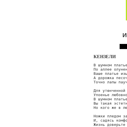
И
КЕНЗЕЛИ
В шумном платье
По аллее олунен
Ваше платье изы
А дорожка песоч
Точно лапы пауч
Для ут
о
нченной
Упоенье любовно
В шумном платье
Вы такая эстетн
Но кого же в лю
Ножки пледом за
И, садясь комфо
Жизнь доверьте 