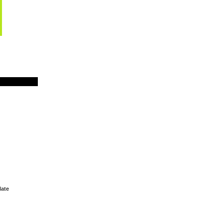
ate
e