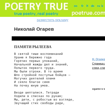
разместить рекламу
Николай Огарев
ПАМЯТИ РЫЛЕЕВА
В святой тиши воспоминаний

Храню я бережно года

Н. Огаре
Горячих первых упований,

Страница 
Начальной жажды дел и знаний,

Попыток первого труда.

стихи, ста
Мы были отроки. В то время

Шло стройной поступью бойцов —

Могучих деятелей племя

И сеяло благое семя

На почву юную умов.

ogarev-v-s
Везде шепталися. Тетради

Ходили в списках по рукам;

Мы, дети, с робостью во взгляде,

Звучащий стих свободы ради,

ogarev/v-sv