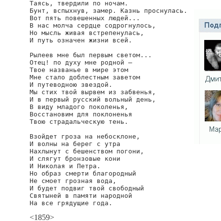
Таясь, твердили по ночам.

Бунт, вспыхнув, замер. Казнь проснулась.

Вот пять повешенных людей...

В нас молча сердце содрогнулось,

Но мысль живая встрепенулась,

И путь означен жизни всей.

Рылеев мне был первым светом...

Отец! по духу мне родной —

Твое названье в мире этом

Мне стало доблестным заветом

И путеводною звездой.

Мы стих твой вырвем из забвенья,

И в первый русский вольный день,

В виду младого поколенья,

Восстановим для поклоненья

Твою страдальческую тень.

Взойдет гроза на небосклоне,

И волны на берег с утра

Нахлынут с бешенством погони,

И слягут бронзовые кони

И Николая и Петра.

Но образ смерти благородный

Не смоет грозная вода,

И будет подвиг твой свободный

Святыней в памяти народной

На все грядущие года.
<1859>