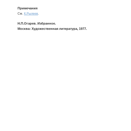
Примечания
См.
К.Рылеев
.
Н.П.Огарев. Избранное.
Москва: Художественная литература, 1977.