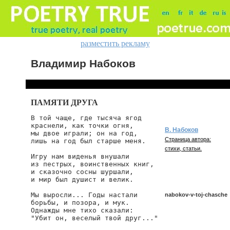
разместить рекламу
Владимир Набоков
ПАМЯТИ ДРУГА
В той чаще, где тысяча ягод

краснели, как точки огня,

В. Набоков
мы двое играли; он на год,

Страница автора:
лишь на год был старше меня.

стихи, статьи.
Игру нам виденья внушали

из пестрых, воинственных книг,

и сказочно сосны шуршали,

и мир был душист и велик.

Мы выросли... Годы настали

nabokov-v-toj-chasche
борьбы, и позора, и мук.

Однажды мне тихо сказали:

"Убит он, веселый твой друг..."

nabokov/v-toj-chasche