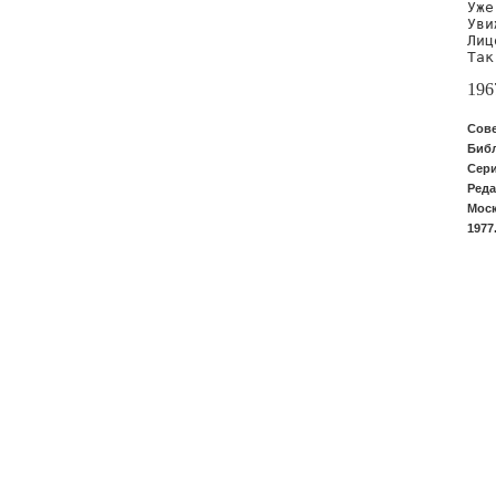
Уже
Уви
Лиц
Так
196
Сове
Библ
Сери
Реда
Моск
1977