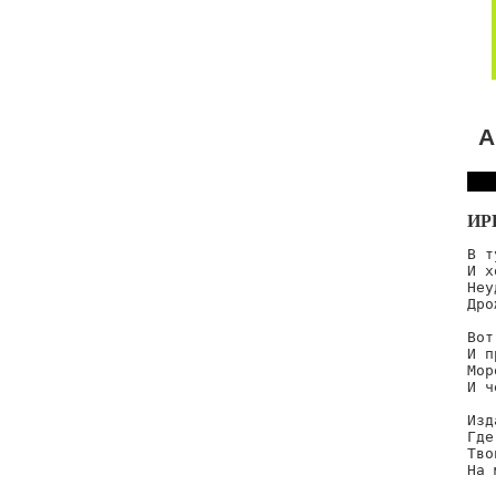
А
ИР
В т
И х
Неу
Дро
Вот
И п
Мор
И ч
Изд
Где
Тво
На 