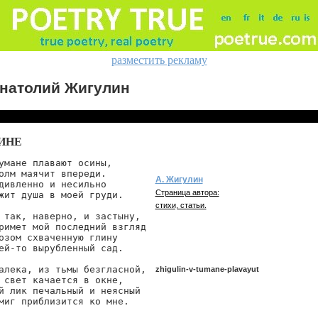
разместить рекламу
натолий Жигулин
ИНЕ
умане плавают осины,

олм маячит впереди.

А. Жигулин
дивленно и несильно

Страница автора:
жит душа в моей груди.

стихи, статьи.
 так, наверно, и застыну,

римет мой последний взгляд

озом схваченную глину

ей-то вырубленный сад.

алека, из тьмы безгласной,

zhigulin-v-tumane-plavayut
 свет качается в окне,

й лик печальный и неясный

миг приблизится ко мне.

zhigulin/v-tumane-plavayut