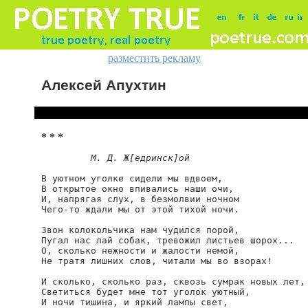
разместить рекламу
Алексей Апухтин
* * *
М. Д. Ж[едринск]ой
В уютном уголке сидели мы вдвоем,

В открытое окно впивались наши очи,

И, напрягая слух, в безмолвии ночном

Чего-то ждали мы от этой тихой ночи.

Звон колокольчика нам чудился порой,

Пугал нас лай собак, тревожил листьев шорох...

О, сколько нежности и жалости немой,

Не тратя лишних слов, читали мы во взорах!

И сколько, сколько раз, сквозь сумрак новых лет,

Светиться будет мне тот уголок уютный,

И ночи тишина, и яркий лампы свет,
