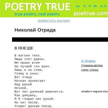
разместить рекламу
Николай Отрада
В ПОЕЗДЕ
В вагоне тихо.

Люди спят давно.

Н. Отрада
Им право всем

Страница автора:
На лучший сон дано.

Лишь я не сплю,

стихи, статьи.
Гляжу в окно:

Вот птица

Ночная пролетает

Над рекой

Ночной.

Вот лес далекий шевелится.

otrada-v-vagone-tixo
Как девушку,

Я б гладил лес рукой.

Но нет лесов.

Уходит дальше поезд.

otrada/v-vagone-tixo