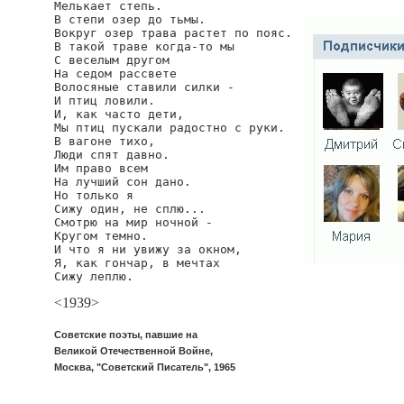
Мелькает степь.

В степи озер до тьмы.

Вокруг озер трава растет по пояс.

В такой траве когда-то мы

С веселым другом

На седом рассвете

Волосяные ставили силки -

И птиц ловили.

И, как часто дети,

Мы птиц пускали радостно с руки.

В вагоне тихо,

Люди спят давно.

Им право всем

На лучший сон дано.

Но только я

Сижу один, не сплю...

Смотрю на мир ночной -

Кругом темно.

И что я ни увижу за окном,

Я, как гончар, в мечтах

Сижу леплю.
<1939>
Советские поэты, павшие на
Великой Отечественной Войне,
Москва, "Советский Писатель", 1965