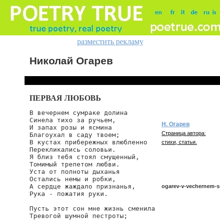
разместить рекламу
Николай Огарев
ПЕРВАЯ ЛЮБОВЬ
В вечернем сумраке долина

Синела тихо за ручьем,

Н. Огарев
И запах розы и ясмина

Страница автора:
Благоухал в саду твоем;

В кустах прибережных влюбленно

стихи, статьи.
Перекликались соловьи.

Я близ тебя стоял смущенный,

Томимый трепетом любви.

Уста от полноты дыханья

Остались немы и робки,

А сердце жаждало признанья,

ogarev-v-vechernem-
Рука - пожатия руки.

Пусть этот сон мне жизнь сменила

Тревогой шумной пестроты;

ogarev/v-vechernem-s