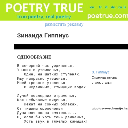
разместить рекламу
Зинаида Гиппиус
ОДНООБРАЗИЕ
В вечерний час уединенья,

Уныния и утомленья,

З. Гиппиус
   Один, на шатких ступенях,

Страница автора:
Ищу напрасно утешенья,

Моей тревоги утоленья

стихи, статьи.
   В недвижных, стынущих водах.

Лучей последних отраженья,

Как небывалые виденья,

   Лежат на сонных облаках.

От тишины оцепененья

gippius-v-vechernij-cha
Душа моя полна смятенья...

О, если бы хоть тень движенья,

   Хоть звук в тяжелых камышах!

gippius/v-vechernij-chas