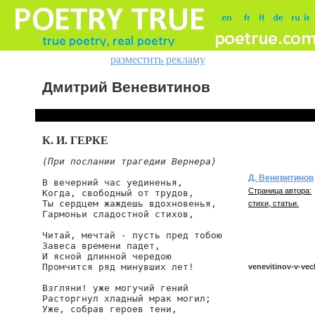
разместить рекламу
Дмитрий Веневитинов
К. И. ГЕРКЕ
(При послании трагедии Вернера)
Д. Веневитинов
В вечерний час уединенья,

Страница автора:
Когда, свободный от трудов,

Ты сердцем жаждешь вдохновенья,

стихи, статьи.
Гармоньи сладостной стихов,

Читай, мечтай - пусть пред тобою

Завеса времени падет,

И ясной длинной чередою

Промчится ряд минувших лет!

venevitinov-v-vec
Взгляни! уже могучий гений

Расторгнул хладный мрак могил;

Уже, собрав героев тени,

venevitinov/v-veche