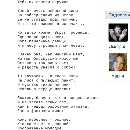
Тебя их сонмом окружил -

Узнай печать небесной силы

На побледневших их челах.

Ее не сгладил прах могилы,

И тот же пламень в их очах...

Но ты во храме. Вкруг гробницы,

Где милое дитя лежит,

Поют печальные девицы

И к небу стройный плач летит:

"Зачем она, как майский цвет,

На миг блеснувший красотою,

Оставила так рано свет

И радость унесла с собою!"

Ты слушаешь - и слезы пали

На лист с пылающих ланит,

И чувство тихое печали

Невольно сердце шевелит.

Блажен, блажен, кто в полдень жизни

И на закате ясных лет,

Как в недрах радостной отчизны,

Еще в фантазии живет.

Кому небесное - родное,

Кто сочетает с сединой

Воображенье молодое
