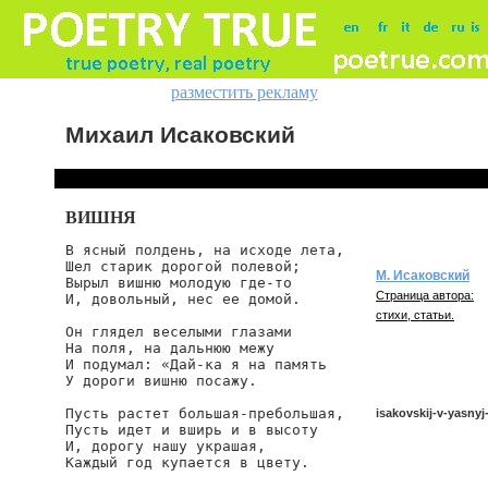
разместить рекламу
Михаил Исаковский
ВИШНЯ
В ясный полдень, на исходе лета,

Шел старик дорогой полевой;

М. Исаковский
Вырыл вишню молодую где-то

Страница автора:
И, довольный, нес ее домой.

стихи, статьи.
Он глядел веселыми глазами

На поля, на дальнюю межу

И подумал: «Дай-ка я на память

У дороги вишню посажу.

Пусть растет большая-пребольшая,

isakovskij-v-yasny
Пусть идет и вширь и в высоту

И, дорогу нашу украшая,

Каждый год купается в цвету.

isakovskij/v-yasnyj-