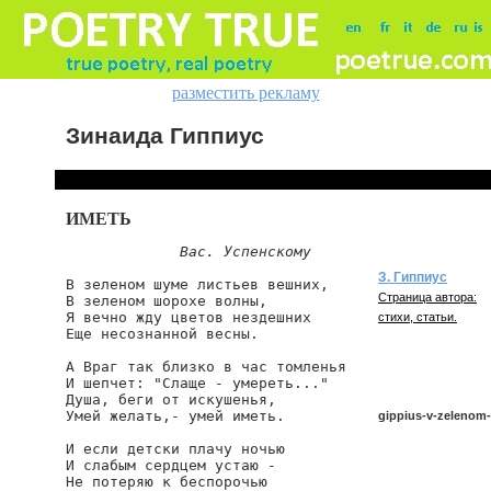
разместить рекламу
Зинаида Гиппиус
ИМЕТЬ
Вас. Успенскому
З. Гиппиус
В зеленом шуме листьев вешних,

Страница автора:
В зеленом шорохе волны,

Я вечно жду цветов нездешних

стихи, статьи.
Еще несознанной весны.

А Враг так близко в час томленья

И шепчет: "Слаще - умереть..."

Душа, беги от искушенья,

Умей желать,- умей иметь.

gippius-v-zelenom
И если детски плачу ночью

И слабым сердцем устаю -

Не потеряю к беспорочью

gippius/v-zelenom-