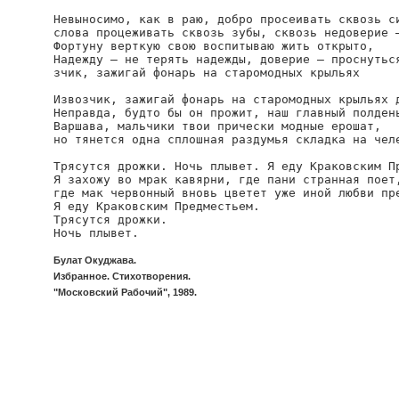
Невыносимо, как в раю, добро просеивать сквозь си
слова процеживать сквозь зубы, сквозь недоверие —
Фортуну верткую свою воспитываю жить открыто,

Надежду — не терять надежды, доверие — проснуться
зчик, зажигай фонарь на старомодных крыльях

Извозчик, зажигай фонарь на старомодных крыльях д
Неправда, будто бы он прожит, наш главный полдень
Варшава, мальчики твои прически модные ерошат,

но тянется одна сплошная раздумья складка на челе
Трясутся дрожки. Ночь плывет. Я еду Краковским Пр
Я захожу во мрак кавярни, где пани странная поет,
где мак червонный вновь цветет уже иной любви пре
Я еду Краковским Предместьем.

Трясутся дрожки.

Ночь плывет.
Булат Окуджава.
Избранное. Стихотворения.
"Московский Рабочий", 1989.