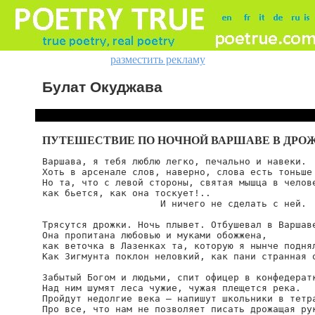
разместить рекламу
Булат Окуджава
ПУТЕШЕСТВИЕ ПО НОЧНОЙ ВАРШАВЕ В ДРО
Варшава, я тебя люблю легко, печально и навеки.

Хоть в арсенале слов, наверно, слова есть тоньше 
Но та, что с левой стороны, святая мышца в челове
как бьется, как она тоскует!..

                     И ничего не сделать с ней.

Трясутся дрожки. Ночь плывет. Отбушевал в Варшаве
Она пропитана любовью и муками обожжена,

как веточка в Лазенках та, которую я нынче поднял
Как 3игмунта поклон неловкий, как пани странная о
Забытый Богом и людьми, спит офицер в конфедератк
Над ним шумят леса чужие, чужая плещется река.

Пройдут недолгие века — напишут школьники в тетра
Про все, что нам не позволяет писать дрожащая рук