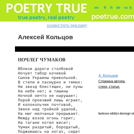
разместить рекламу
Алексей Кольцов
НОЧЛЕГ ЧУМАКОВ
Вблизи дороги столбовой

Ночует табор кочевой

А. Кольцов
Сынов Украины привольной.

Страница автора:
В степи и пасмурно и темно:

Ни звезд блестящих, ни луны

стихи, статьи.
На небе нет; и тишины

Ночной ничто не нарушает;

Порой проезжий лишь играет,

И колокольчик почтовой,

Звеня над тройкой удалой,

На миг молчанье прерывает.

kolcov-vblizi-dorogi-s
Между возов огонь горит;

На тагане котел висит;

Чумак раздетый, бородатый,

Поджавшись на ногах, сидит

kolcov/vblizi-dorogi-stol