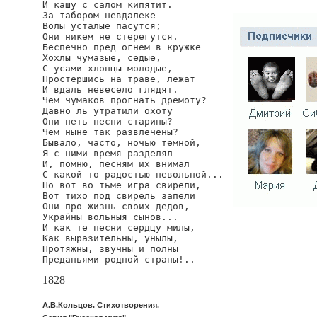
И кашу с салом кипятит.

За табором невдалеке

Волы усталые пасутся;

Они никем не стерегутся.

Беспечно пред огнем в кружке

Хохлы чумазые, седые,

С усами хлопцы молодые,

Простершись на траве, лежат

И вдаль невесело глядят.

Чем чумаков прогнать дремоту?

Давно ль утратили охоту

Они петь песни старины?

Чем ныне так развлечены?

Бывало, часто, ночью темной,

Я с ними время разделял

И, помню, песням их внимал

С какой-то радостью невольной...

Но вот во тьме игра свирели,

Вот тихо под свирель запели

Они про жизнь своих дедов,

Украйны вольныя сынов...

И как те песни сердцу милы,

Как выразительны, унылы,

Протяжны, звучны и полны

Преданьями родной страны!..
1828
А.В.Кольцов. Стихотворения.