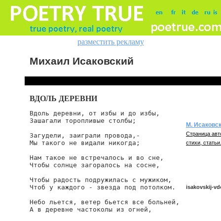
разместить рекламу
Михаил Исаковский
ВДОЛЬ ДЕРЕВНИ
Вдоль деревни, от избы и до избы,

Зашагали торопливые столбы;

М. Исаковс
Страница авт
Загудели, заиграли провода,-

Мы такого не видали никогда;

стихи, статьи
Нам такое не встречалось и во сне,

Чтобы солнце загоралось на сосне,

Чтобы радость подружилась с мужиком,

Чтоб у каждого - звезда под потолком.

isakovskij-vd
Небо льется, ветер бьется все больней,

А в деревне частоколы из огней,

isakovskij/vdo