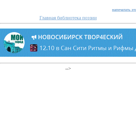
напечатать эт
Главная библиотека поэзии
-->