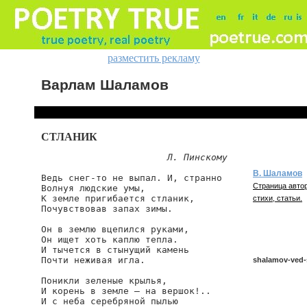
разместить рекламу
Варлам Шаламов
СТЛАНИК
Л. Пинскому
В. Шаламов
Ведь снег-то не выпал. И, странно

Страница автор
Волнуя людские умы,

К земле пригибается стланик,

стихи, статьи.
Почувствовав запах зимы.

Он в землю вцепился руками,

Он ищет хоть каплю тепла.

И тычется в стынущий камень

Почти неживая игла.

shalamov-ved-
Поникли зеленые крылья,

И корень в земле — на вершок!..

И с неба серебряной пылью

shalamov/ved-s