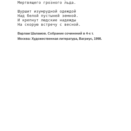
Мертвящего грозного льда.

Шуршит изумрудной одеждой

Над белой пустыней земной.

И крепнут людские надежды

На скорую встречу с весной.
Варлам Шаламов. Собрание сочинений в 4-х т.
Москва: Художественная литература, Вагриус, 1998.