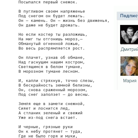
Посыпался первый снежок.

В пугливом своем напряженье

Под снегом он будет лежать.

Он — камень. Он — жизнь без движенья,

Он даже не будет дрожать.

Но если костер ты разложишь,

На миг ты отгонишь мороз,—

Обманутый огненной ложью,

Во весь распрямляется рост.

Он плачет, узнав об обмане,

Над гаснущим нашим костром,

Светящимся в белом тумане,

В морозном тумане лесном.

И, капли стряхнув, точно слезы,

В бескрайность земной белизны,

Он, снова сраженный морозом,

Под снег заползет — до весны.

Земля еще в замети снежной,

Сияет и лоснится лед,

А стланик зеленый и свежий

Уже из-под снега встает.

И черные, грязные руки

Он к небу протянет — туда,

Где не было горя и муки,
