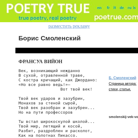
разместить рекламу
Борис Смоленский
ФРАНСУА ВИЙОН
Век, возникающий нежданно

В сухой, отравленной траве,

Б. Смоленский
С костра кричащий, как Джордано:

Страница автора:
«Но все равно ведь!»—

                 Вот твой век!

стихи, статьи.
Твой век ударов и зазубрин,

Монахов за стеной сырой,

Твой век разобран и зазубрен...

Но на пути профессоров

smolenskij-vek-v
Ты встал широкоскулой школой...

Твой мир, летящий и косой,

Разбит, раздроблен и расколот,

Как на полотнах Пикассо.

smolenskij/vek-vo