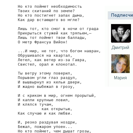
Но кто поймет необходимость

Твоих скитаний по земле?

Но кто постигнет запах дыма,

Как дар встающего во мгле?

Лишь тот, кто смог в ночи от града

Прикрыться стужей как тряпьем,—

Лишь тот поймет твои баллады,

О метр Франсуа Вийон!

...И мир, не тот, что богом навран,

Обрушивался на квартал,

Летел, как ветер из-за Гавра,

Свистел, орал и клокотал.

Ты ветру этому поверил,

Порывом угли глаз раздул,

И вышвырнул из кельи двери,

И жадно выбежал в грозу,

И с криком в мир, огнем прорытый,

И капли крупные ловил,

И клялся тучам,

          как открытью,

Как случаю и как любви.

И, резко раздувая ноздри,

Бежал, пожаром упоен...

Но кто поймет, чем дышат грозы,
