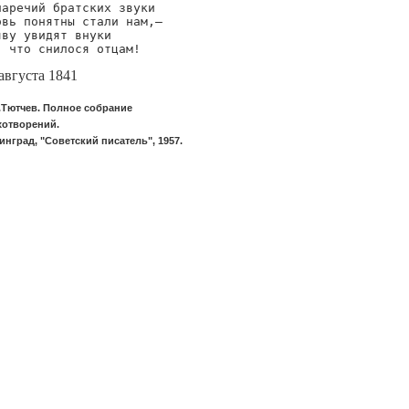
наречий братских звуки

овь понятны стали нам,—

яву увидят внуки

, что снилося отцам!
августа 1841
.Тютчев. Полное собрание
хотворений.
инград, "Советский писатель", 1957.