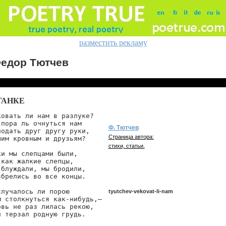
разместить рекламу
едор Тютчев
ГАНКЕ
ковать ли нам в разлуке?

 пора ль очнуться нам

Ф. Тютчев
подать друг другу руки,

Страница автора:
шим кровным и друзьям?

стихи, статьи.
ки мы слепцами были,

 как жалкие слепцы,

 блуждали, мы бродили,

збрелись во все концы.

случалось ли порою

tyutchev-vekovat-li-nam
м столкнуться как-нибудь,—

овь не раз лилась рекою,

ч терзал родную грудь.

tyutchev/vekovat-li-nam