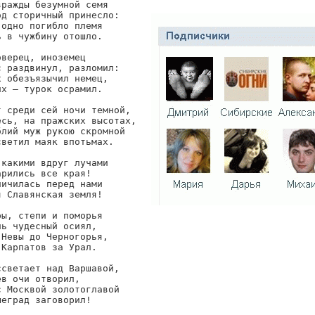
вражды безумной семя

од сторичный принесло:

 одно погибло племя

ь в чужбину отошло.

оверец, иноземец

с раздвинул, разломил:

х обезъязычил немец,

их — турок осрамил.

т среди сей ночи темной,

есь, на пражских высотах,

блий муж рукою скромной

светил маяк впотьмах.

 какими вдруг лучами

арились все края!

личилась перед нами

я Славянская земля!

ры, степи и поморья

нь чудесный осиял,

 Невы до Черногорья,

 Карпатов за Урал.

ссветает над Варшавой,

ев очи отворил,

с Москвой золотоглавой

шеград заговорил!
