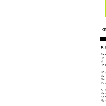
Ф
К 
Ве
Не
И 
На
Ве
И,
Мы
Ра
А 
На
Кр
Ме