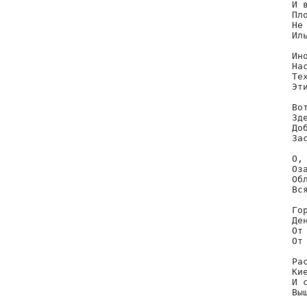
И 
Пл
Не
Ил
Ин
На
Те
Эт
Во
Зд
До
За
О,
Оз
Об
Вс
Го
Де
От
От
Ра
Ки
И 
Вы