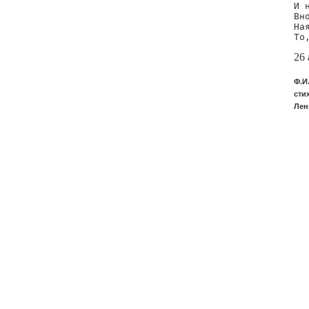
И 
Вн
На
То
26 
Ф.И
сти
Лен