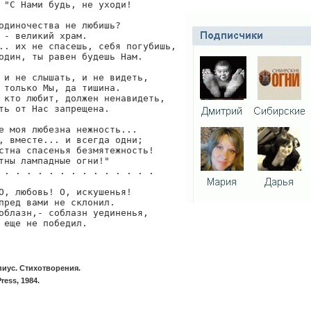
 "С Нами будь, не уходи!

одиночества не любишь?

 - великий храм.

.. их не спасешь, себя погубишь,

один, ты равен будешь Нам.

 и не слышать, и не видеть,

 только Мы, да тишина.

 кто любит, должен ненавидеть,

ть от Нас запрещена.

е моя любезна нежность...

, вместе... и всегда одни;

стна спасенья безмятежность!

тны лампадные огни!"

 . . . . . . . . . . . . . .

О, любовь! О, искушенья!

пред вами не склонил.

облазн,- соблазн уединенья,

 еще не победил.
иус. Стихотворения.
ress, 1984.