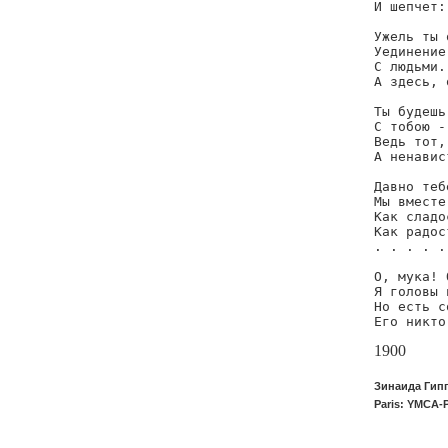
И шепчет:
Ужель ты 
Уединение
С людьми.
А здесь, 
Ты будешь
С тобою -
Ведь тот,
А ненавис
Давно теб
Мы вместе
Как сладо
Как радос
. . . . .
О, мука! 
Я головы 
Но есть с
Его никто
1900
Зинаида Гипп
Paris: YMCA-P