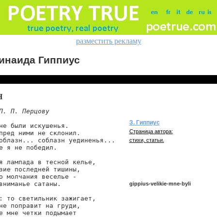
разместить рекламу
инаида Гиппиус
Н
П. П. Перцову
З. Гиппиус
не были искушенья.

Страница автора:
пред ними не склонил.

облазн... соблазн уединенья...

стихи, статьи.
е я не победил.

я лампада в тесной келье,

зие последней тишины,

о молчания веселье -

вниманье сатаны.

gippius-velikie-mne-byli
: то светильник зажигает,

не поправит на груди,

е мне четки подымает

gippius/velikie-mne-byli