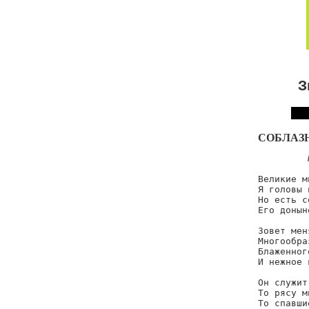
З
СОБЛАЗ
Великие м
Я головы 
Но есть с
Его донын
Зовет мен
Многообра
Блаженног
И нежное 
Он служит
То рясу м
То спавши