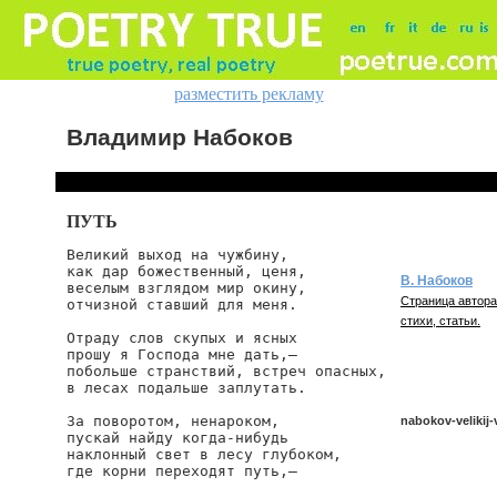
разместить рекламу
Владимир Набоков
ПУТЬ
Великий выход на чужбину,

как дар божественный, ценя,

В. Набоков
веселым взглядом мир окину,

Страница автора
отчизной ставший для меня.

стихи, статьи.
Отраду слов скупых и ясных

прошу я Господа мне дать,—

побольше странствий, встреч опасных,

в лесах подальше заплутать.

За поворотом, ненароком,

nabokov-velikij
пускай найду когда-нибудь

наклонный свет в лесу глубоком,

где корни переходят путь,—

nabokov/velikij-v