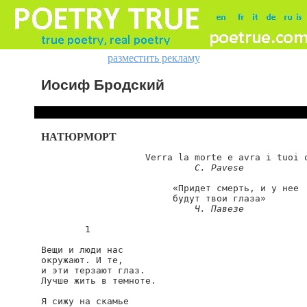
разместить рекламу
Иосиф Бродский
НАТЮРМОРТ
                   Verra la morte e avra i tuoi o
C. Pavese
                        «Придет смерть, и у нее

                        будут твои глаза»

Ч. Павезе
        1

Вещи и люди нас

окружают. И те,

и эти терзают глаз.

Лучше жить в темноте.

Я сижу на скамье
