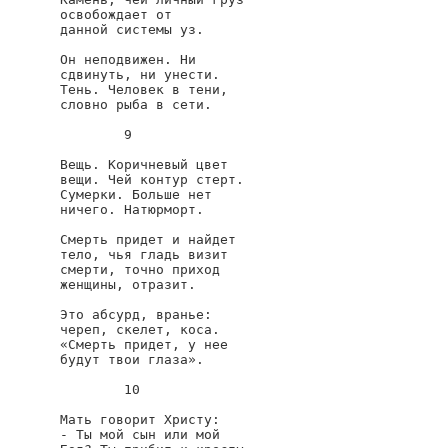
освобождает от

данной системы уз.

Он неподвижен. Ни

сдвинуть, ни унести.

Тень. Человек в тени,

словно рыба в сети.

        9

Вещь. Коричневый цвет

вещи. Чей контур стерт.

Сумерки. Больше нет

ничего. Натюрморт.

Смерть придет и найдет

тело, чья гладь визит

смерти, точно приход

женщины, отразит.

Это абсурд, вранье:

череп, скелет, коса.

«Смерть придет, у нее

будут твои глаза».

        10

Мать говорит Христу:

- Ты мой сын или мой
