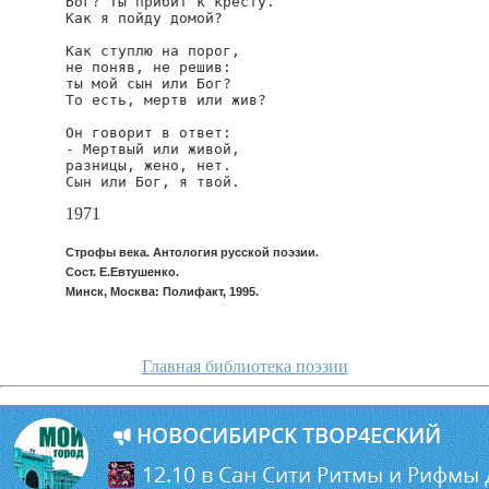
Бог? Ты прибит к кресту.

Как я пойду домой?

Как ступлю на порог,

не поняв, не решив:

ты мой сын или Бог?

То есть, мертв или жив?

Он говорит в ответ:

- Мертвый или живой,

разницы, жено, нет.

Сын или Бог, я твой.
1971
Строфы века. Антология русской поэзии.
Сост. Е.Евтушенко.
Минск, Москва: Полифакт, 1995.
Главная библиотека поэзии