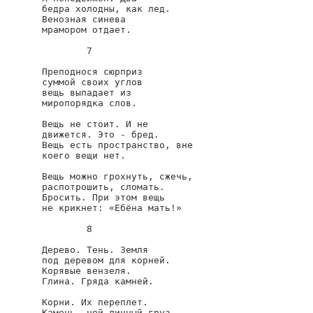
бедра холодны, как лед.

Венозная синева

мрамором отдает.

        7

Преподнося сюрприз

суммой своих углов

вещь выпадает из

миропорядка слов.

Вещь не стоит. И не

движется. Это - бред.

Вещь есть пространство, вне

коего вещи нет.

Вещь можно грохнуть, сжечь,

распотрошить, сломать.

Бросить. При этом вещь

не крикнет: «Ебёна мать!»

        8

Дерево. Тень. Земля

под деревом для корней.

Корявые вензеля.

Глина. Гряда камней.

Корни. Их переплет.

Камень, чей личный груз
