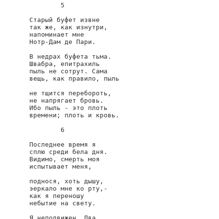
        5

Старый буфет извне

так же, как изнутри,

напоминает мне

Нотр-Дам де Пари.

В недрах буфета тьма.

Швабра, епитрахиль

пыль не сотрут. Сама

вещь, как правило, пыль

не тщится перебороть,

не напрягает бровь.

Ибо пыль - это плоть

времени; плоть и кровь.

        6

Последнее время я

сплю среди бела дня.

Видимо, смерть моя

испытывает меня,

поднося, хоть дышу,

эеркало мне ко рту,-

как я переношу

небытие на свету.

Я неподвижен. Два
