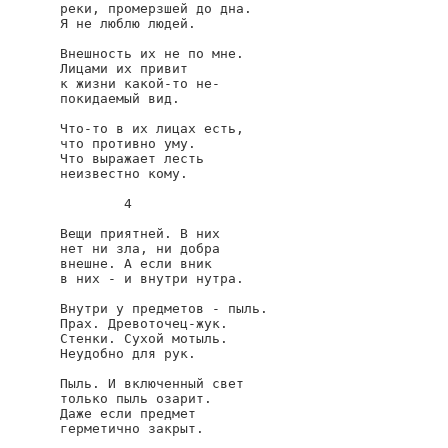
реки, промерзшей до дна.

Я не люблю людей.

Внешность их не по мне.

Лицами их привит

к жизни какой-то не-

покидаемый вид.

Что-то в их лицах есть,

что противно уму.

Что выражает лесть

неизвестно кому.

        4

Вещи приятней. В них

нет ни зла, ни добра

внешне. А если вник

в них - и внутри нутра.

Внутри у предметов - пыль.

Прах. Древоточец-жук.

Стенки. Сухой мотыль.

Неудобно для рук.

Пыль. И включенный свет

только пыль озарит.

Даже если предмет

герметично закрыт.
