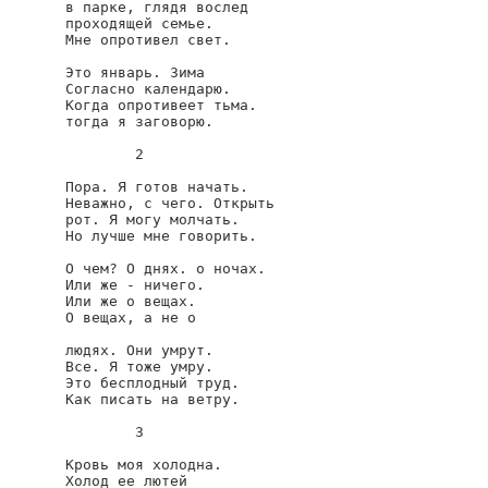
в парке, глядя вослед

проходящей семье.

Мне опротивел свет.

Это январь. Зима

Согласно календарю.

Когда опротивеет тьма.

тогда я заговорю.

        2       

Пора. Я готов начать.

Неважно, с чего. Открыть

рот. Я могу молчать.

Но лучше мне говорить.

О чем? О днях. о ночах.

Или же - ничего.

Или же о вещах.

О вещах, а не о

людях. Они умрут.

Все. Я тоже умру.

Это бесплодный труд.

Как писать на ветру.

        3

Кровь моя холодна.

Холод ее лютей
