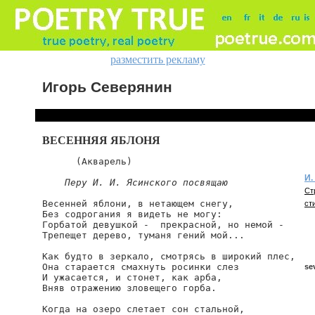
разместить рекламу
Игорь Северянин
ВЕСЕННЯЯ ЯБЛОНЯ
      (Акварель)

И.
Перу И. И. Ясинского посвящаю
Ст
Весенней яблони, в нетающем снегу,

ст
Без содрогания я видеть не могу:

Горбатой девушкой -  прекрасной, но немой -

Трепещет дерево, туманя гений мой...

Как будто в зеркало, смотрясь в широкий плес,

Она старается смахнуть росинки слез

se
И ужасается, и стонет, как арба,

Вняв отражению зловещего горба.

Когда на озеро слетает сон стальной,

se