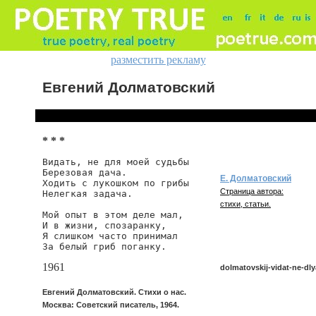
разместить рекламу
Евгений Долматовский
* * *
Видать, не для моей судьбы

Березовая дача.

Е. Долматовский
Ходить с лукошком по грибы

Страница автора:
Нелегкая задача.

стихи, статьи.
Мой опыт в этом деле мал,

И в жизни, спозаранку,

Я слишком часто принимал

За белый гриб поганку.
1961
dolmatovskij-vidat-ne-dly
Евгений Долматовский. Стихи о нас.
Москва: Советский писатель, 1964.
dolmatovskij/vidat-ne-dlya