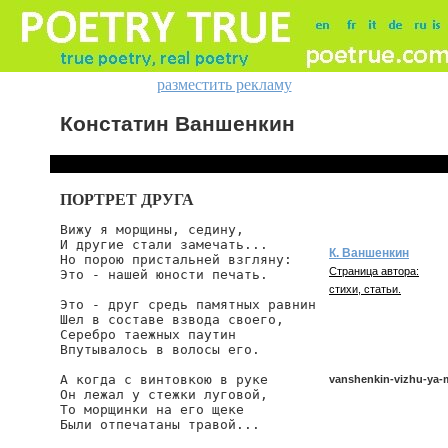
разместить рекламу
Констатин Ваншенкин
ПОРТРЕТ ДРУГА
Вижу я морщины, седину,

И другие стали замечать...

К. Ваншенкин
Но порою пристальней взгляну:

Страница автора:
Это - нашей юности печать.

стихи, статьи.
Это - друг средь памятных равнин

Шел в составе взвода своего,

Серебро таежных паутин

Впутывалось в волосы его.

А когда с винтовкою в руке

vanshenkin-vizhu-ya-
Он лежал у стежки луговой,

То морщинки на его щеке

Были отпечатаны травой...
vanshenkin/vizhu-ya-mo